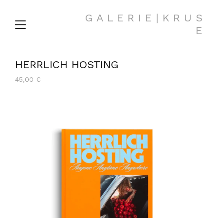
G A L E R I E | K R U S
E
HERRLICH HOSTING
45,00
€